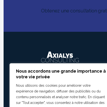
Obtenez une consultation grat
Nous accordons une grande importance à
10 rue de Penthièvre 75008 Paris
votre vie privée
contact@axialysconsulting.fr
Nous utilisons des cookies pour améliorer votre
expérience de navigation, diffuser des publicités ou du
+33(0)7.57.99.03.19
contenu personnalisés et analyser notre trafic. En cliquant
sur "Tout accepter", vous consentez à notre utilisation des