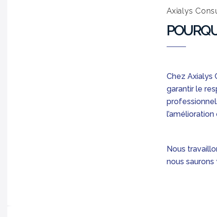
Axialys Consu
POURQUO
Chez Axialys 
garantir le r
professionnel
l’amélioration
Nous travaill
nous saurons 