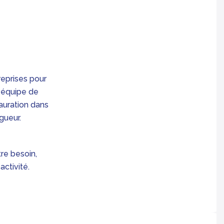
reprises pour
e équipe de
auration dans
gueur.
re besoin,
ctivité.