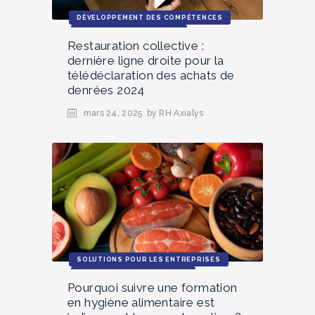
DÉVELOPPEMENT DES COMPÉTENCES
RESSOURCES PRATIQUES
Restauration collective :
SOLUTIONS POUR LES ENTREPRISES
dernière ligne droite pour la
télédéclaration des achats de
denrées 2024
mars 24, 2025
by RH Axialys
SOLUTIONS POUR LES ENTREPRISES
ACTUALITÉS ET TENDANCES
Pourquoi suivre une formation
en hygiène alimentaire est