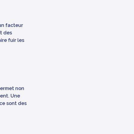
un facteur
et des
re fuir les
permet non
ment. Une
ace sont des