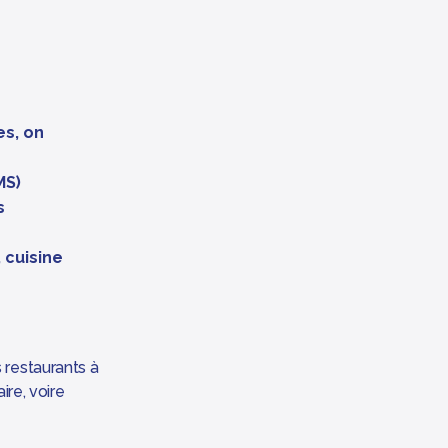
es, on
MS)
s
 cuisine
 restaurants à
ire, voire