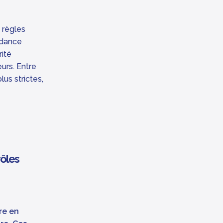
 règles
ndance
rité
urs. Entre
us strictes,
rôles
re en