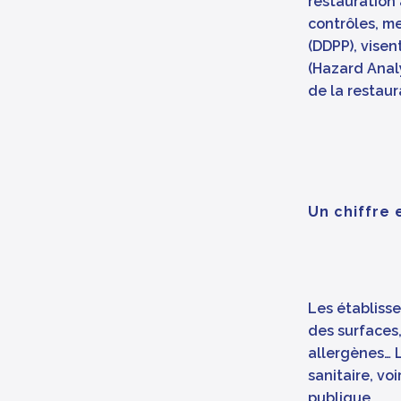
restauration 
contrôles, m
(DDPP), vise
(Hazard Analy
de la restaur
Un chiffre
Les établisse
des surfaces,
allergènes… 
sanitaire, vo
publique.