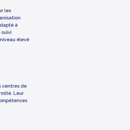
r les
anisation
adapté à
 suivi
 niveau élevé
s centres de
mité. Leur
 compétences