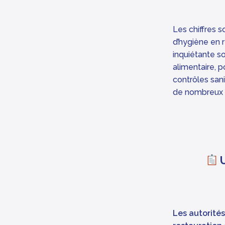
Les chiffres 
d’hygiène en 
inquiétante s
alimentaire, 
contrôles sani
de nombreux é
U
Les autorités