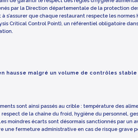
afin de garantir le respect des règles d’hygiène alimentai
enés par la Direction départementale de la protection de
nt à s’assurer que chaque restaurant respecte les normes
sis Critical Control Point), un référentiel obligatoire dan
ation.
 en hausse malgré un volume de contrôles stable
ments sont ainsi passés au crible : température des alim
 respect de la chaîne du froid, hygiène du personnel, ge
Les moindres écarts sont désormais sanctionnés par un a
ire une fermeture administrative en cas de risque grave p