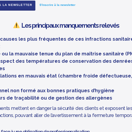
 À LA NEWSLETTER
S'inscrire à la newsletter
Les principaux manquements relevés
 causes les plus fréquentes de ces infractions sanitair
:
 ou la mauvaise tenue du plan de maîtrise sanitaire (P
espect des températures de conservation des denrée
es
llations en mauvais état (chambre froide défectueuse,
nel non formé aux bonnes pratiques d’hygiène
rs de traçabilité ou de gestion des allergènes
ts mettent en danger la sécurité des clients et exposent les
ctions, pouvant aller de l’avertissement à la fermeture tempora
 face à une obligation de professionnalisation