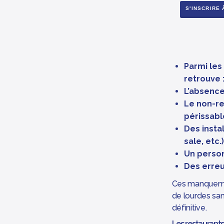
S'INSCRIRE
Parmi les
retrouve 
L’absence
Le non-r
périssabl
Des insta
sale, etc.)
Un person
Des erreu
Ces manquemen
de lourdes san
définitive.
Les restaurants