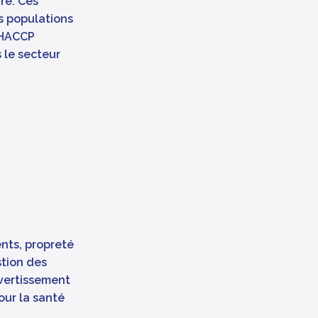
re. Ces
s populations
 HACCP
s le secteur
ents, propreté
stion des
vertissement
our la santé