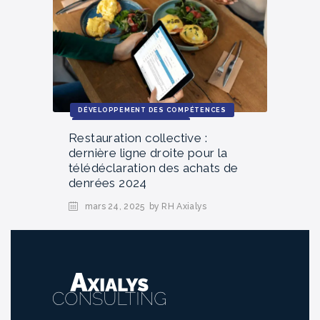
DÉVELOPPEMENT DES COMPÉTENCES
RESSOURCES PRATIQUES
Restauration collective :
SOLUTIONS POUR LES ENTREPRISES
dernière ligne droite pour la
télédéclaration des achats de
denrées 2024
mars 24, 2025
by RH Axialys