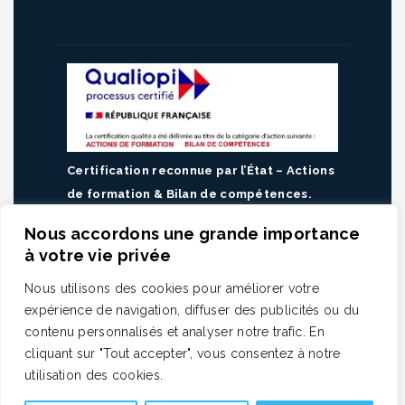
Certification reconnue par l’État – Actions
de formation & Bilan de compétences.
Consulter notre catalogue de formations
Nous accordons une grande importance
Planifiez un échange avec un de nos
à votre vie privée
experts en QHSA
Nous utilisons des cookies pour améliorer votre
expérience de navigation, diffuser des publicités ou du
contenu personnalisés et analyser notre trafic. En
Axioss
© 2026.
Mentions légales
and
Plan
cliquant sur "Tout accepter", vous consentez à notre
du site
utilisation des cookies.