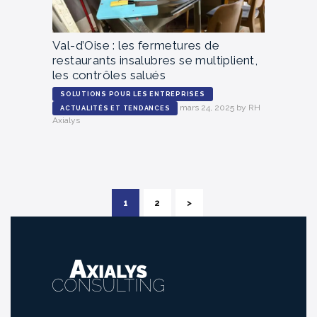
Val-d’Oise : les fermetures de
restaurants insalubres se multiplient,
les contrôles salués
SOLUTIONS POUR LES ENTREPRISES
mars 24, 2025
by
RH
ACTUALITÉS ET TENDANCES
Axialys
Pagination
PAGE
1
PAGE
2
>
des
publications