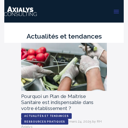
ACCUEIL
FORMATIONS
AUDIT & PMS
Actualités et tendances
Pourquoi un Plan de Maîtrise
Sanitaire est indispensable dans
votre établissement ?
ACTUALITÉS ET TENDANCES
mars 24, 2025
by
RH
RESSOURCES PRATIQUES
Axialys